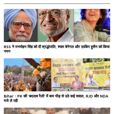
RSS ने मनमोहन सिंह को दी श्रद्धांजलि, श्याम बेनेगल और ज़ाकिर हुसैन को किया
नमन
Bihar : PK की 'बदलाव रैली' में कम भीड़ से उठे कई सवाल, RJD और NDA
मजे ले रही