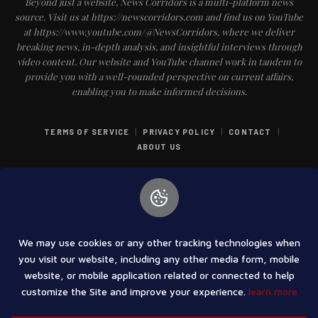
Beyond just a website, News Corridors is a multi-platform news
source. Visit us at https://newscorridors.com and find us on YouTube
at https://www.youtube.com/@NewsCorridors, where we deliver
breaking news, in-depth analysis, and insightful interviews through
video content. Our website and YouTube channel work in tandem to
provide you with a well-rounded perspective on current affairs,
enabling you to make informed decisions.
|
|
|
TERMS OF SERVICE
PRIVACY POLICY
CONTACT
ABOUT US
We may use cookies or any other tracking technologies when
COPYRIGHT © 2025 PUNCH INDIA NEWS & ENTERTAINMENT PRIVATE
you visit our website, including any other media form, mobile
LIMITED | ALL RIGHT RESERVED
website, or mobile application related or connected to help
customize the Site and improve your experience.
learn more