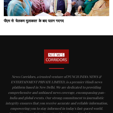
पीएम से ‘वेलकम मुलाकात’ के बाद पठान गदगद
News Corridors, a trusted venture of PUNCH INDIA NEWS &
ENTERTAINMENT PRIVATE LIMITED, is a premier Hindi news
platform based in New Delhi. We are dedicated to providing
comprehensive and unbiased news coverage, encompassing pan-
India and global events. Our strong commitment to journalistic
integrity ensures that you receive accurate and reliable information,
empowering you to stay informed in today's fast-paced world.