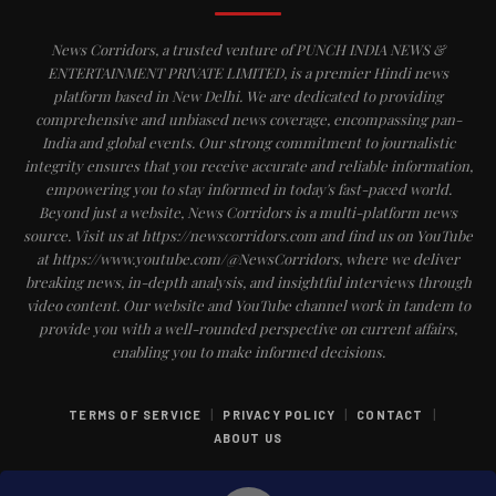
News Corridors, a trusted venture of PUNCH INDIA NEWS &
ENTERTAINMENT PRIVATE LIMITED, is a premier Hindi news
platform based in New Delhi. We are dedicated to providing
comprehensive and unbiased news coverage, encompassing pan-
India and global events. Our strong commitment to journalistic
integrity ensures that you receive accurate and reliable information,
empowering you to stay informed in today's fast-paced world.
Beyond just a website, News Corridors is a multi-platform news
source. Visit us at https://newscorridors.com and find us on YouTube
at https://www.youtube.com/@NewsCorridors, where we deliver
breaking news, in-depth analysis, and insightful interviews through
video content. Our website and YouTube channel work in tandem to
provide you with a well-rounded perspective on current affairs,
enabling you to make informed decisions.
|
|
|
TERMS OF SERVICE
PRIVACY POLICY
CONTACT
ABOUT US