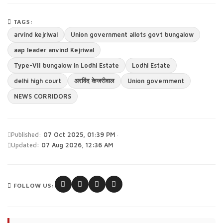
TAGS:
arvind kejriwal
Union government allots govt bungalow
aap leader anvind Kejriwal
Type-VII bungalow in Lodhi Estate
Lodhi Estate
delhi high court
अरविंद केजरीवाल
Union government
NEWS CORRIDORS
·
Published:
07 Oct 2025, 01:39 PM
Updated:
07 Aug 2026, 12:36 AM
FOLLOW US: