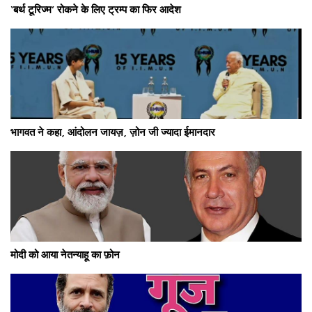
‘बर्थ टूरिज्म’ रोकने के लिए ट्रम्प का फिर आदेश
भागवत ने कहा, आंदोलन जायज़, ज़ोन जी ज्यादा ईमानदार
मोदी को आया नेतन्याहू का फ़ोन