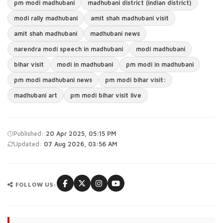
pm modi madhubani
madhubani district (indian district)
modi rally madhubani
amit shah madhubani visit
amit shah madhubani
madhubani news
narendra modi speech in madhubani
modi madhubani
bihar visit
modi in madhubani
pm modi in madhubani
pm modi madhubani news
pm modi bihar visit:
madhubani art
pm modi bihar visit live
·
Published:
20 Apr 2025, 05:15 PM
Updated:
07 Aug 2026, 03:56 AM
FOLLOW US: