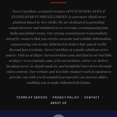
News Corridors, a trusted venture of PUNCH INDIA NEWS &
ENTERTAINMENT PRIVATE LIMITED, is a premier Hindi news
platform based in New Delhi. We are dedicated to providing
comprehensive and unbiased news coverage, encompassing pan-
India and global events. Our strong commitment to journalistic
integrity ensures that you receive accurate and reliable information,
empowering you to stay informed in today's fast-paced world.
Beyond just a website, News Corridors is a multi-platform news
source. Visit us at https://newscorridors.com and find us on YouTube
at https://www.youtube.com/@NewsCorridors, where we deliver
breaking news, in-depth analysis, and insightful interviews through
video content. Our website and YouTube channel work in tandem to
provide you with a well-rounded perspective on current affairs,
enabling you to make informed decisions.
|
|
|
TERMS OF SERVICE
PRIVACY POLICY
CONTACT
ABOUT US