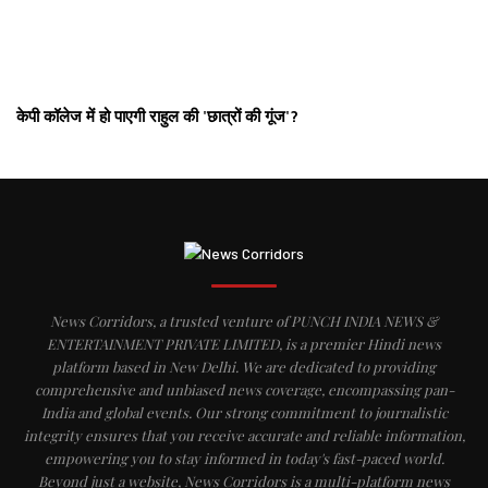
केपी कॉलेज में हो पाएगी राहुल की 'छात्रों की गूंज'?
News Corridors, a trusted venture of PUNCH INDIA NEWS &
ENTERTAINMENT PRIVATE LIMITED, is a premier Hindi news
platform based in New Delhi. We are dedicated to providing
comprehensive and unbiased news coverage, encompassing pan-
India and global events. Our strong commitment to journalistic
integrity ensures that you receive accurate and reliable information,
empowering you to stay informed in today's fast-paced world.
Beyond just a website, News Corridors is a multi-platform news