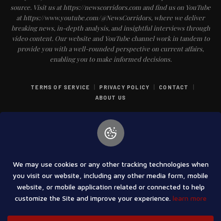
source. Visit us at https://newscorridors.com and find us on YouTube
at https://www.youtube.com/@NewsCorridors, where we deliver
breaking news, in-depth analysis, and insightful interviews through
video content. Our website and YouTube channel work in tandem to
provide you with a well-rounded perspective on current affairs,
enabling you to make informed decisions.
|
|
|
TERMS OF SERVICE
PRIVACY POLICY
CONTACT
ABOUT US
We may use cookies or any other tracking technologies when
COPYRIGHT © 2025 PUNCH INDIA NEWS & ENTERTAINMENT PRIVATE
you visit our website, including any other media form, mobile
LIMITED | ALL RIGHT RESERVED
website, or mobile application related or connected to help
customize the Site and improve your experience.
learn more