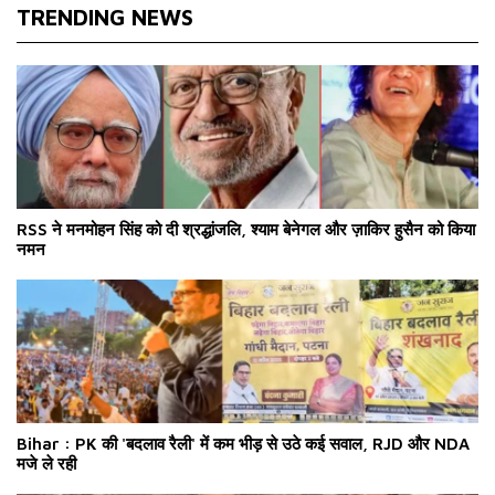
TRENDING NEWS
RSS ने मनमोहन सिंह को दी श्रद्धांजलि, श्याम बेनेगल और ज़ाकिर हुसैन को किया
नमन
Bihar : PK की 'बदलाव रैली' में कम भीड़ से उठे कई सवाल, RJD और NDA
मजे ले रही