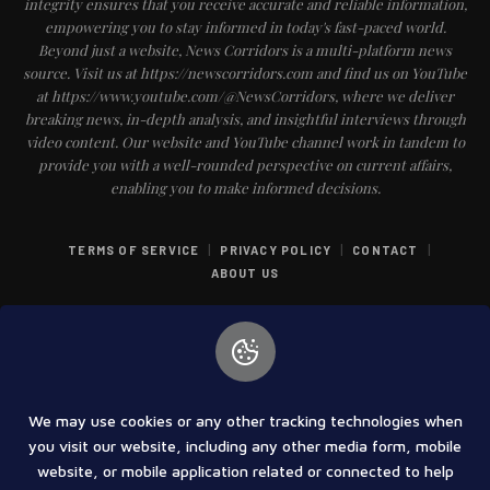
integrity ensures that you receive accurate and reliable information,
empowering you to stay informed in today's fast-paced world.
Beyond just a website, News Corridors is a multi-platform news
source. Visit us at https://newscorridors.com and find us on YouTube
at https://www.youtube.com/@NewsCorridors, where we deliver
breaking news, in-depth analysis, and insightful interviews through
video content. Our website and YouTube channel work in tandem to
provide you with a well-rounded perspective on current affairs,
enabling you to make informed decisions.
|
|
|
TERMS OF SERVICE
PRIVACY POLICY
CONTACT
ABOUT US
We may use cookies or any other tracking technologies when
COPYRIGHT © 2025 PUNCH INDIA NEWS & ENTERTAINMENT PRIVATE
you visit our website, including any other media form, mobile
LIMITED | ALL RIGHT RESERVED
website, or mobile application related or connected to help