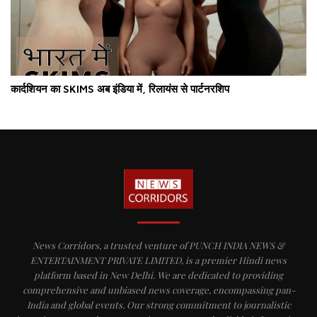
कार्दशियन का SKIMS अब इंडिया में, रिलायंस से पार्टनरशिप
News Corridors, a trusted venture of PUNCH INDIA NEWS &
ENTERTAINMENT PRIVATE LIMITED, is a premier Hindi news
platform based in New Delhi. We are dedicated to providing
comprehensive and unbiased news coverage, encompassing pan-
India and global events. Our strong commitment to journalistic