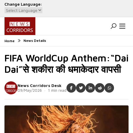
Change Language:
Powered by
Translate
News Details
Home
FIFA WorldCup Anthem:“Dai
Dai”से शकीरा की धमाकेदार वापसी
News Corridors Desk
09/May/2026 · 1 min read