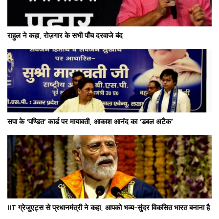
राहुल ने कहा, रोज़गार के सभी पाँच दरवाजे बंद
सपा के ‘पण्डित’ कार्ड पर मायावती, आकाश आनंद का ‘डबल अटैक’
IIT ग्रेजुएट्स से प्रधानमंत्री ने कहा, आपको भव्य-सुंदर विकसित भारत बनाना है