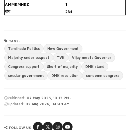
AMMKMNKZ
1
योग
234
TAGS:
Tamilnadu Politics
New Government
Majority under suspect
TVK
Vijay meets Governor
Congress support
Short of majority
DMK stand
secular government
DMK resolution
condemn congress
·
Published:
07 May 2026, 10:12 PM
Updated:
02 Aug 2026, 04:49 AM
FOLLOW US: