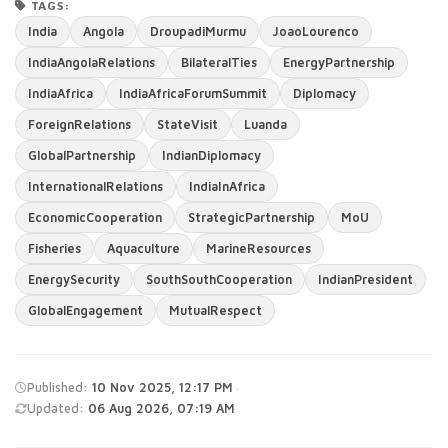
TAGS:
India
Angola
DroupadiMurmu
JoaoLourenco
IndiaAngolaRelations
BilateralTies
EnergyPartnership
IndiaAfrica
IndiaAfricaForumSummit
Diplomacy
ForeignRelations
StateVisit
Luanda
GlobalPartnership
IndianDiplomacy
InternationalRelations
IndiaInAfrica
EconomicCooperation
StrategicPartnership
MoU
Fisheries
Aquaculture
MarineResources
EnergySecurity
SouthSouthCooperation
IndianPresident
GlobalEngagement
MutualRespect
·
Published:
10 Nov 2025, 12:17 PM
Updated:
06 Aug 2026, 07:19 AM