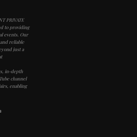
NT PRIVATE
d to providing
l events. Our
and reliable
eyond just a
t
, in-depth
uTube channel
irs, enabling
S