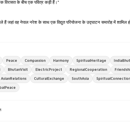
त्मिक विरासत के बीच एक पवित्र कड़ी हैं।"
ले हैं जहां वह नेपाल नरेश के साथ एक विद्युत परियोजना के उद्घाटन समारोह में शामिल 
Peace
Compassion
Harmony
SpiritualHeritage
IndiaBhu
i
BhutanVisit
ElectricProject
RegionalCooperation
Friendsh
AsianRelations
CulturalExchange
SouthAsia
SpiritualConnectio
balPeace
M