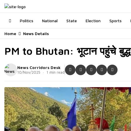
Politics
National
State
Election
Sports
Home
News Details
PM to Bhutan: भूटान पहुंचे बुद्ध
News Corridors Desk
10/Nov/2025 · 1 min read