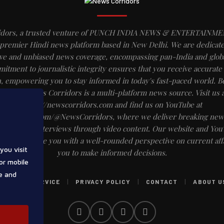
idors, a trusted venture of PUNCH INDIA NEWS & ENTERTAINME
 premier Hindi news platform based in New Delhi. We are dedicate
e and unbiased news coverage, encompassing pan-India and globa
itment to journalistic integrity ensures that you receive accurate 
, empowering you to stay informed in today's fast-paced world. B
website, News Corridors is a multi-platform news source. Visit us a
https://newscorridors.com and find us on YouTube at
ww.youtube.com/@NewsCorridors, where we deliver breaking news
d insightful interviews through video content. Our website and Yo
em to provide you with a well-rounded perspective on current affa
you visit
you to make informed decisions.
or mobile
e and
|
|
|
TERMS OF SERVICE
PRIVACY POLICY
CONTACT
ABOUT U