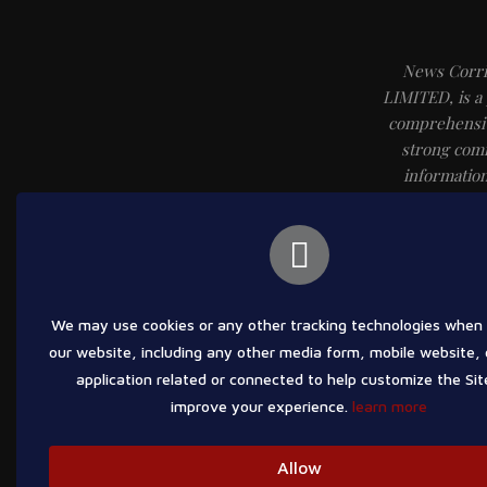
News Corr
LIMITED, is a
comprehensiv
strong comm
information
https://w
analysis, an
work in tand
We may use cookies or any other tracking technologies when 
our website, including any other media form, mobile website, 
application related or connected to help customize the Sit
improve your experience.
learn more
Allow