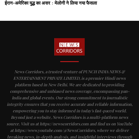
ईरान-अमेरिका युद्ध का असर : मेलोनी ने लिया नया फैसला
News Corridors, a trusted venture of PUNCH INDIA NEWS &
ENTERTAINMENT PRIVATE LIMITED, is a premier Hindi news
platform based in New Delhi. We are dedicated to providing
comprehensive and unbiased news coverage, encompassing pan-
India and global events. Our strong commitment to journalistic
integrity ensures that you receive accurate and reliable information,
empowering you to stay informed in today's fast-paced world.
Beyond just a website, News Corridors is a multi-platform news
source. Visit us at https://newscorridors.com and find us on YouTube
at https://www.youtube.com/@NewsCorridors, where we deliver
breaking news, in-depth analysis, and insightful interviews through