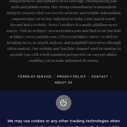
comprehensive and unbiased news coverage, encompassing pan-
India and global events. Our strong commitment to journalistic
integrity ensures that you receive accurate and reliable information,
empowering you to stay informed in today's fast-paced world.
Beyond just a website, News Corridors is a multi-platform news
source. Visit us at https://newscorridors.com and find us on YouTube
at https://www.youtube.com/@NewsCorridors, where we deliver
breaking news, in-depth analysis, and insightful interviews through
video content. Our website and YouTube channel work in tandem to
provide you with a well-rounded perspective on current affairs,
enabling you to make informed decisions.
|
|
|
TERMS OF SERVICE
PRIVACY POLICY
CONTACT
ABOUT US
We may use cookies or any other tracking technologies when
COPYRIGHT © 2025 PUNCH INDIA NEWS & ENTERTAINMENT PRIVATE