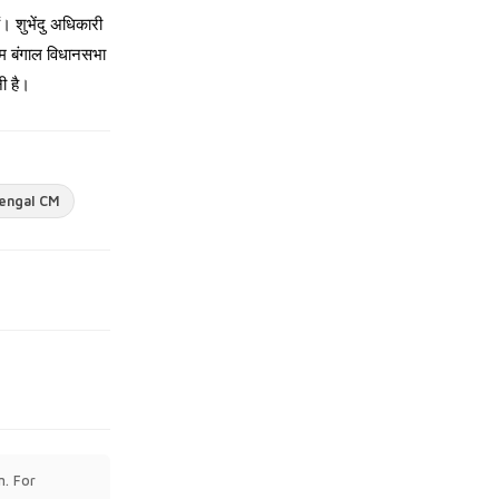
ं। शुभेंदु अधिकारी
िम बंगाल विधानसभा
ी है।
engal CM
n. For