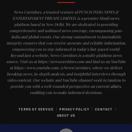
News Corridors, a trusted venture of PUNCH INDIA NEWS &
ENTERTAINMENT PRIVATE LIMITED, is a premier Hindi news
platform based in New Delhi. We are dedicated to providing
comprehensive and unbiased news coverage, encompassing pan-
India and global events. Our strong commitment to journalistic
integrity ensures that you receive accurate and reliable information,
empowering you to stay informed in today's fast-paced world.
Beyond just a website, News Corridors is a multi-platform news
source. Visit us at https://newscorridors.com and find us on YouTube
at https://www.youtube.com/@NewsCorridors, where we deliver
breaking news, in-depth analysis, and insightful interviews through
video content. Our website and YouTube channel work in tandem to
provide you with a well-rounded perspective on current affairs,
enabling you to make informed decisions.
|
|
|
TERMS OF SERVICE
PRIVACY POLICY
CONTACT
ABOUT US