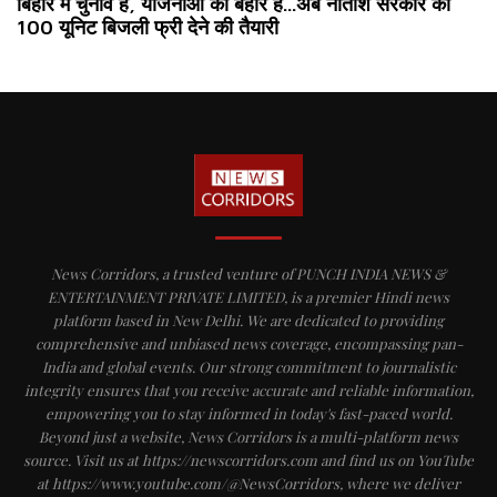
बिहार में चुनाव है, योजनाओं की बहार है...अब नीतीश सरकार की
100 यूनिट बिजली फ्री देने की तैयारी
News Corridors, a trusted venture of PUNCH INDIA NEWS &
ENTERTAINMENT PRIVATE LIMITED, is a premier Hindi news
platform based in New Delhi. We are dedicated to providing
comprehensive and unbiased news coverage, encompassing pan-
India and global events. Our strong commitment to journalistic
integrity ensures that you receive accurate and reliable information,
empowering you to stay informed in today's fast-paced world.
Beyond just a website, News Corridors is a multi-platform news
source. Visit us at https://newscorridors.com and find us on YouTube
at https://www.youtube.com/@NewsCorridors, where we deliver