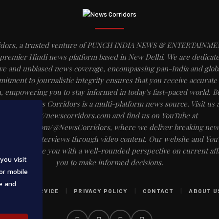
idors, a trusted venture of PUNCH INDIA NEWS & ENTERTAINME
 premier Hindi news platform based in New Delhi. We are dedicate
e and unbiased news coverage, encompassing pan-India and globa
itment to journalistic integrity ensures that you receive accurate 
, empowering you to stay informed in today's fast-paced world. B
website, News Corridors is a multi-platform news source. Visit us a
https://newscorridors.com and find us on YouTube at
ww.youtube.com/@NewsCorridors, where we deliver breaking news
d insightful interviews through video content. Our website and Yo
em to provide you with a well-rounded perspective on current affa
you visit
you to make informed decisions.
or mobile
e and
|
|
|
TERMS OF SERVICE
PRIVACY POLICY
CONTACT
ABOUT U