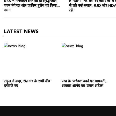
RSS ने मनमोहन सिंह को दी श्रद्धांजलि,
Bihar : PK की 'बदलाव रैली' में
श्याम बेनेगल और ज़ाकिर हुसैन को किया
से उठे कई सवाल, RJD और NDA 
नमन
रही
LATEST NEWS
राहुल ने कहा, रोज़गार के सभी पाँच
सपा के ‘पण्डित’ कार्ड पर मायावती,
दरवाजे बंद
आकाश आनंद का ‘डबल अटैक’