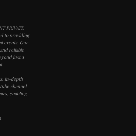
NT PRIVATE
d to providing
l events. Our
and reliable
eyond just a
t
, in-depth
uTube channel
irs, enabling
S