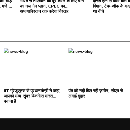
 कम भीड़
भारत से तालिबान को दूर करने के लिए चीन
क्रैश होने से बाल-बाल ब
मजे ले
का नया गेम प्लान, CPEC का
विमान, टेक-ऑफ के बाद 
अफगानिस्तान तक करेगा विस्तार
था नीचे
IIT ग्रेजुएट्स से प्रधानमंत्री ने कहा,
पंत को नहीं मिल रही ज़मीन, सीएम से
आपको भव्य-सुंदर विकसित भारत
लगाई गुहार
बनाना है