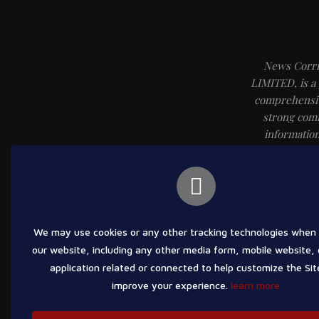
News Corr
LIMITED, is a
comprehensiv
strong comm
information
https://w
analysis, an
work in tand
We may use cookies or any other tracking technologies when 
our website, including any other media form, mobile website, 
application related or connected to help customize the Sit
improve your experience.
learn more