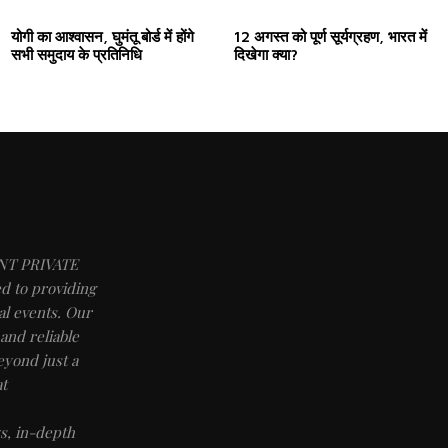
योगी का आश्वासन, घुमंतू बोर्ड में होंगे
12 अगस्त को पूर्ण सूर्यग्रहण, भारत में
सभी समुदाय के प्रतिनिधि
दिखेगा क्या?
NT PRIVATE
d to providing
l events. Our
and reliable
eyond just a
t
, in-depth