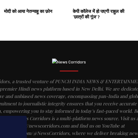
मोदी को आया नेतन्याहू का फ़ोन
केपी कॉलेज में हो पाएगी राहुल की
'छात्रों की गूंज'?
idors, a trusted venture of PUNCH INDIA NEWS & ENTERTAINME
 premier Hindi news platform based in New Delhi. We are dedicate
e and unbiased news coverage, encompassing pan-India and globa
itment to journalistic integrity ensures that you receive accurate 
, empowering you to stay informed in today's fast-paced world. B
website, News Corridors is a multi-platform news source. Visit us a
https://newscorridors.com and find us on YouTube at
ww.youtube.com/@NewsCorridors, where we deliver breaking news