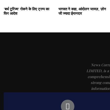
‘बर्थ टूरिज्म’ रोकने के लिए ट्रम्प का
भागवत ने कहा, आंदोलन जायज़, ज़ोन
फिर आदेश
जी ज्यादा ईमानदार
News Corr
LIMITED, is a
comprehensiv
strong comm
information
https://w