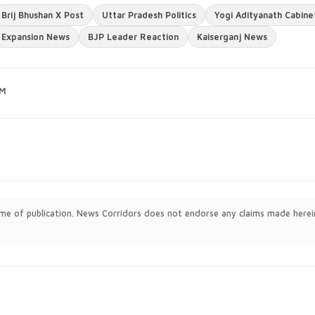
Brij Bhushan X Post
Uttar Pradesh Politics
Yogi Adityanath Cabine
 Expansion News
BJP Leader Reaction
Kaiserganj News
PM
time of publication. News Corridors does not endorse any claims made herei