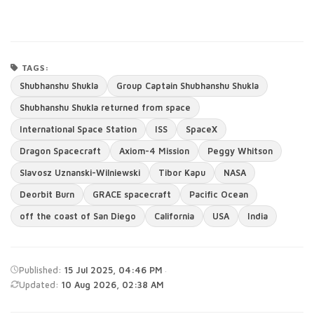
TAGS:
Shubhanshu Shukla
Group Captain Shubhanshu Shukla
Shubhanshu Shukla returned from space
International Space Station
ISS
SpaceX
Dragon Spacecraft
Axiom-4 Mission
Peggy Whitson
Slavosz Uznanski-Wilniewski
Tibor Kapu
NASA
Deorbit Burn
GRACE spacecraft
Pacific Ocean
off the coast of San Diego
California
USA
India
·
Published:
15 Jul 2025, 04:46 PM
Updated:
10 Aug 2026, 02:38 AM