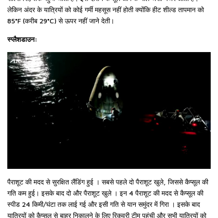
लेकिन अंदर के यात्रियों को कोई गर्मी महसूस नहीं होती क्योंकि हीट शील्ड तापमान को
85°F (करीब 29°C) से ऊपर नहीं जाने देती।
स्प्लैशडाउन:
पैराशूट की मदद से सुरक्षित लैंडिंग हुई । सबसे पहले दो पैराशूट खुले, जिससे कैप्सूल की
गति कम हुई। इसके बाद दो और पैराशूट खुले । इन 4 पैराशूट की मदद से कैप्सूल की
स्पीड 24 किमी/घंटा तक लाई गई और इसी गति से यान समुंदर में गिरा । इसके बाद
यात्रियों को कैप्सूल से बाहर निकालने के लिए रिकवरी टीम पहुंची और सभी यात्रियों को